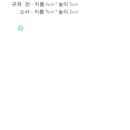
규격 : 잔 - 지름 6cm * 높이 5cm
소서 - 지름 11cm * 높이 2cm
Get to Know
MUNAZE Better
Shop
About
Contact
Visit Our Stores
Customer service: (+82)
02 422 9593
Follow Us
Instagram