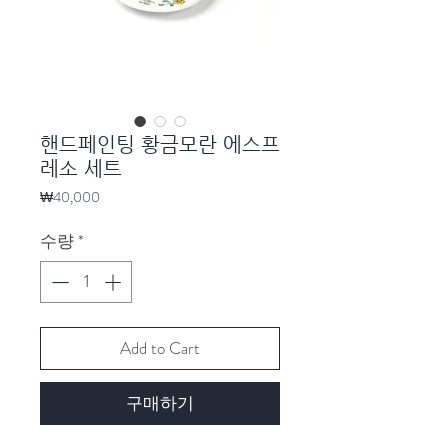
핸드페인팅 황금모란 에스프
레소 세트
가
₩40,000
격
수량
*
Add to Cart
구매하기